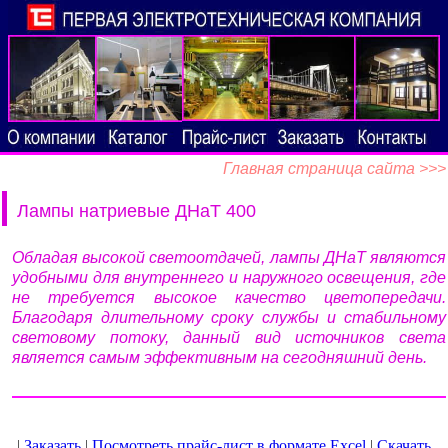
Главная страница сайта >>>
Лампы натриевые ДНаТ 400
Обладая высокой светоотдачей, лампы ДНаТ являются
удобными для внутреннего и наружного освещения, где
не требуется высокое качество цветопередачи.
Благодаря длительному сроку службы и стабильному
световому потоку, данный вид источников света
является самым эффективным на сегодняшний день.
|
Заказать
|
Посмотреть прайс-лист в формате Excel
|
Скачать