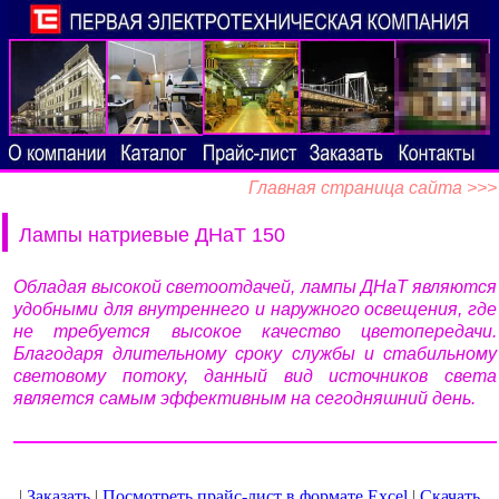
Главная страница сайта >>>
Лампы натриевые ДНаТ 150
Обладая высокой светоотдачей, лампы ДНаТ являются
удобными для внутреннего и наружного освещения, где
не требуется высокое качество цветопередачи.
Благодаря длительному сроку службы и стабильному
световому потоку, данный вид источников света
является самым эффективным на сегодняшний день.
|
Заказать
|
Посмотреть прайс-лист в формате Excel
|
Скачать