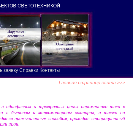
ЪЕКТОВ СВЕТОТЕХНИКОЙ
Наружное
освещение
Освещение
коттеджей
ь заявку
Справки
Контакты
Главная страница сайта >>>
и в однофазных и трехфазных цепях переменного тока с
гии в бытовом и мелкомоторном секторах, а также на
водятся промышленным способом, проходят стопроцентный
026-2006.