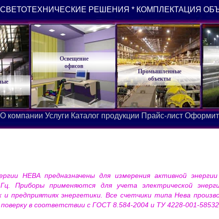
СВЕТОТЕХНИЧЕСКИЕ РЕШЕНИЯ * КОМПЛЕКТАЦИЯ ОБ
Освещение
офисов
Промышленные
объекты
ные
О компании
Услуги
Каталог продукции
Прайс-лист
Оформит
нергии НЕВА предназначены для измерения активной энерги
Гц. Приборы применяются для учета электрической энер
 и предприятиях энергетики. Все счетчики типа Нева произ
поверку в соответствии с ГОСТ 8.584-2004 и ТУ 4228-001-58532