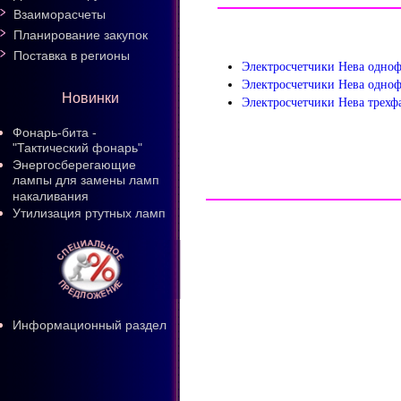
Взаиморасчеты
Планирование закупок
Поставка в регионы
Электросчетчики Нева одно
Электросчетчики Нева одно
Новинки
Электросчетчики Нева трех
Фонарь-бита -
"Тактический фонарь"
Энергосберегающие
лампы для замены ламп
накаливания
Утилизация ртутных ламп
Информационный раздел